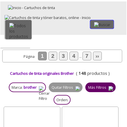
×
Volver
Todo
1
2
3
4
7
››
Página
...
(
148
productos )
Cartuchos de tinta originales Brother
Marca:
brother
Quitar Filtros
Más Filtros
Orden: