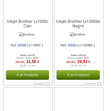
Inkjet Brother Lc1000c
Inkjet Brother Lc1000bk
Cian
Negro
Ref: 36585
[ LC1000C ]
Ref: 36583
[ LC1000BK ]
Tarifa :
16,79
Tarifa :
28,09
Ahorro hasta:
31%
Ahorro hasta:
31%
11,55
19,33
desde:
€
desde:
€
13,98 con Iva
23,39 con Iva
Ir al Producto
Ir al Producto
Comparar
Comparar