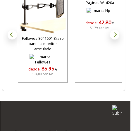
Paginas W1420a
42,80
desde:
€
51,79 con Iva
Fellowes 8041601 Brazo
pantalla monitor
articulado
85,95
desde:
€
104,00 con Iva