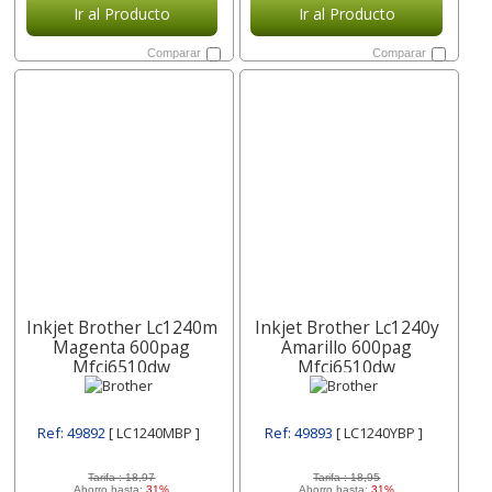
Ir al Producto
Ir al Producto
Comparar
Comparar
Inkjet Brother Lc1240m
Inkjet Brother Lc1240y
Magenta 600pag
Amarillo 600pag
Mfcj6510dw
Mfcj6510dw
Mfcj6710dw
Mfcj6710dw
Mfcj6910dw Lc1240mbp
Mfcj6910dw Lc1240ybp
Ref: 49892
[ LC1240MBP ]
Ref: 49893
[ LC1240YBP ]
Tarifa :
18,97
Tarifa :
18,95
Ahorro hasta:
31%
Ahorro hasta:
31%