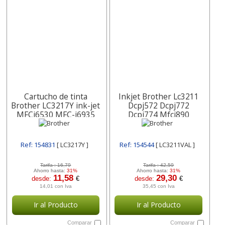
Cartucho de tinta
Inkjet Brother Lc3211
Brother LC3217Y ink-jet
Dcpj572 Dcpj772
MFCj6530 MFC-j6935
Dcpj774 Mfcj890
amarillo 550 paginas
Mfcj895 Paquete 4
Amarillo Lc3211val
Ref: 154831
[ LC3217Y ]
Ref: 154544
[ LC3211VAL ]
Tarifa :
16,79
Tarifa :
42,59
Ahorro hasta:
31%
Ahorro hasta:
31%
11,58
29,30
desde:
€
desde:
€
14,01 con Iva
35,45 con Iva
Ir al Producto
Ir al Producto
Comparar
Comparar