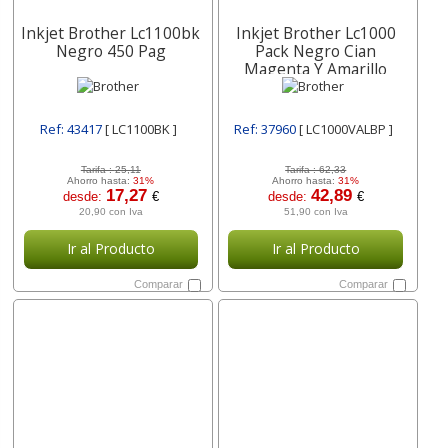
Inkjet Brother Lc1100bk
Inkjet Brother Lc1000
Negro 450 Pag
Pack Negro Cian
Magenta Y Amarillo
Lc1000valbp
Ref: 43417
[ LC1100BK ]
Ref: 37960
[ LC1000VALBP ]
Tarifa :
25,11
Tarifa :
62,33
Ahorro hasta:
31%
Ahorro hasta:
31%
17,27
42,89
desde:
€
desde:
€
20,90 con Iva
51,90 con Iva
Ir al Producto
Ir al Producto
Comparar
Comparar