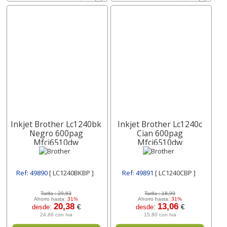
Inkjet Brother Lc1240bk
Inkjet Brother Lc1240c
Negro 600pag
Cian 600pag
Mfcj6510dw
Mfcj6510dw
Mfcj6710dw
Mfcj6710dw
Mfcj6910dw
Mfcj6910dw Lc1240cbp
Lc1240bkbp
Ref: 49890
[ LC1240BKBP ]
Ref: 49891
[ LC1240CBP ]
Tarifa :
29,63
Tarifa :
18,99
Ahorro hasta:
31%
Ahorro hasta:
31%
20,38
13,06
desde:
€
desde:
€
24,66 con Iva
15,80 con Iva