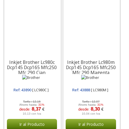
Inkjet Brother Lc980c
Inkjet Brother Lc980m
Dcp145 Dcp165 Mfc250
Dcp145 Dcp165 Mfc250
Mfc 290 Cian
Mfc 290 Magenta
Ref: 43890
[ LC980C ]
Ref: 43888
[ LC980M ]
Tarifa :
12,16
Tarifa :
12,07
Ahorro hasta:
31%
Ahorro hasta:
31%
8,37
8,30
desde:
€
desde:
€
10,13 con Iva
10,04 con Iva
Ir al Producto
Ir al Producto