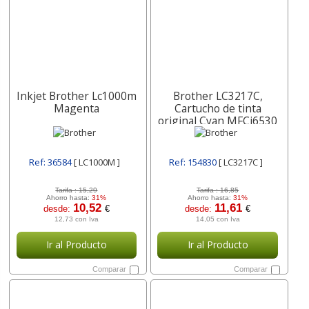
Inkjet Brother Lc1000m
Brother LC3217C,
Magenta
Cartucho de tinta
original Cyan MFCj6530
MFC-j6935 cian 550
paginas
Ref: 36584
[ LC1000M ]
Ref: 154830
[ LC3217C ]
Tarifa :
15,29
Tarifa :
16,85
Ahorro hasta:
31%
Ahorro hasta:
31%
10,52
11,61
desde:
€
desde:
€
12,73 con Iva
14,05 con Iva
Ir al Producto
Ir al Producto
Comparar
Comparar