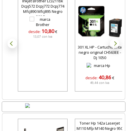
Inkjet Brother Lc3211bk
Dcpj572 Dcpj772 Dcpj774
Mfcj890 Mfcj895 Negro
200 Pag
10,80
desde:
€
13,07 con Iva
301 XL HP - Cartucho tinta
negro original CH563EE -
Dj 1050
40,86
desde:
€
49,44 con Iva
Lo + Nuevo
Toner Hp 142a Laserjet
M110 Mfp M140 Negro 950