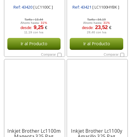
Ref: 43420
[ LC1100C ]
Ref: 43421
[ LC1100HYBK ]
Tarifa :
13,44
Tarifa :
34,19
Ahorro hasta:
31%
Ahorro hasta:
31%
9,25
23,52
desde:
€
desde:
€
11,19 con Iva
28,46 con Iva
Ir al Producto
Ir al Producto
Comparar
Comparar
Inkjet Brother Lc1100m
Inkjet Brother Lc1100y
Magenta 325 Pag
Amarillo 325 Pag