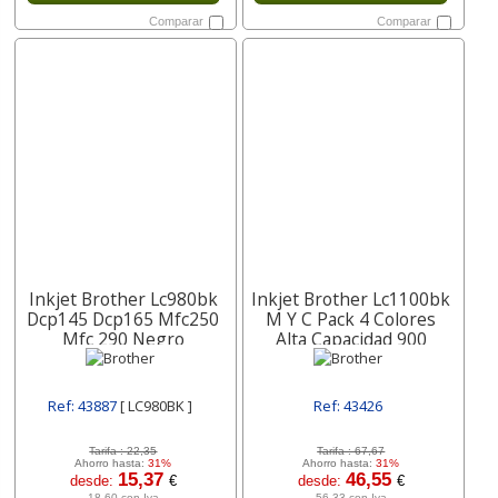
Comparar
Comparar
Inkjet Brother Lc980bk
Inkjet Brother Lc1100bk
Dcp145 Dcp165 Mfc250
M Y C Pack 4 Colores
Mfc 290 Negro
Alta Capacidad 900
Lc1100hyvalbp
Ref: 43887
[ LC980BK ]
Ref: 43426
[ LC1100HYVALBP ]
Tarifa :
22,35
Tarifa :
67,67
Ahorro hasta:
31%
Ahorro hasta:
31%
15,37
46,55
desde:
€
desde:
€
18,60 con Iva
56,33 con Iva