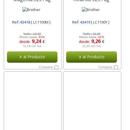
Ref: 43418
[ LC1100M ]
Ref: 43419
[ LC1100Y ]
Tarifa :
13,43
Tarifa :
13,45
Ahorro hasta:
31%
Ahorro hasta:
31%
9,24
9,26
desde:
€
desde:
€
11,18 con Iva
11,20 con Iva
Ir al Producto
Ir al Producto
Comparar
Comparar