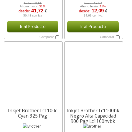
Tarifa :
60,64
Tarifa :
17,57
Ahorro hasta:
31%
Ahorro hasta:
31%
41,72
12,09
desde:
€
desde:
€
50,48 con Iva
14,63 con Iva
Ir al Producto
Ir al Producto
Comparar
Comparar
Inkjet Brother Lc1100c
Inkjet Brother Lc1100bk
Cyan 325 Pag
Negro Alta Capacidad
900 Pag Lc1100hybk