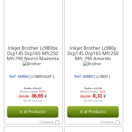
Inkjet Brother Lc980bk
Inkjet Brother Lc980y
Dcp145 Dcp165 Mfc250
Dcp145 Dcp165 Mfc250
Mfc290 Negro Magenta
Mfc 290 Amarillo
Amarillo Cian Pack4
Lc980valbp
Ref: 43894
[ LC980VALBP ]
Ref: 43889
[ LC980Y ]
Tarifa :
53,27
Tarifa :
12,08
Ahorro hasta:
31%
Ahorro hasta:
31%
36,65
8,31
desde:
€
desde:
€
44,35 con Iva
10,06 con Iva
Ir al Producto
Ir al Producto
Comparar
Comparar