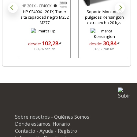
HP CF400X - 201X, Toner
Soporte Monitor 32
alta capacidad negro M252
pulgadas Kensington
M277
extra ancho 20 kgs
102,28
30,84
desde:
€
desde:
€
123,76 con Iva
37,32 con Iva
Sobre nosotros - Quiénes Somos
Dónde estamos. Horario
Contacto - Ayuda - Registro