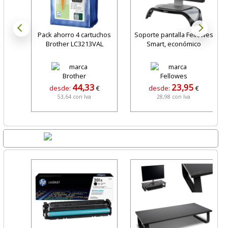
Pack ahorro 4 cartuchos
Soporte pantalla Fellowes
Brother LC3213VAL
Smart, económico
44,33
23,95
desde:
€
desde:
€
53,64 con Iva
28,98 con Iva
Lo + Nuevo