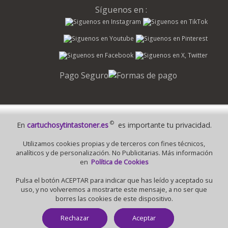
Síguenos en :
Pago Seguro
© 1995 - 2026 Grupo Selfpaper.
©
En
cartuchosytintastoner.es
es importante tu privacidad.
Todos los derechos reservados
Utilizamos cookies propias y de terceros con fines técnicos,
©cartuchosytintastoner.es, y las webs de ©gruposelfpaper.org están
analíticos y de personalización. No Publicitarias. Más información
gestionadas, y son propiedad de :
en
Política de Cookies
Suministros de Oficina Self-Paper, S.L. - C.I.F. B97233654, inscrita en el
Pulsa el botón ACEPTAR para indicar que has leído y aceptado su
Registro Mercantil de Valencia ( España ) CEE:
uso, y no volveremos a mostrarte este mensaje, a no ser que
Tomo 7263, Libro 4565, Folio 1, Sección 8, Hoja V-85203.
borres las cookies de este dispositivo.
Rechazar
Aceptar