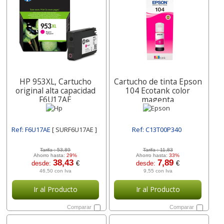
HP 953XL, Cartucho
Cartucho de tinta Epson
original alta capacidad
104 Ecotank color
F6U17AE
magenta
Ref: F6U17AE
[ SURF6U17AE ]
Ref: C13T00P340
[ SURC13T00P340 ]
Tarifa :
53,89
Tarifa :
11,83
Ahorro hasta:
29%
Ahorro hasta:
33%
38,43
7,89
desde:
€
desde:
€
46,50 con Iva
9,55 con Iva
Ir al Producto
Ir al Producto
Comparar
Comparar