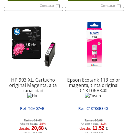
Comparar
Comparar
HP 903 XL, Cartucho
Epson Ecotank 113 color
original Magenta, alta
magenta, tinta original
capacidad
C13T06B340
Ref: T6M07AE
Ref: C13T06B340
[ SURT6M07AE ]
[ SURC13T06B340 ]
Tarifa :
28,63
Tarifa :
16,68
Ahorro hasta:
28%
Ahorro hasta:
31%
20,68
11,52
desde:
€
desde:
€
25,02 con Iva
13,94 con Iva