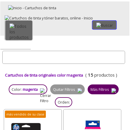
×
Volver
Todo
(
15
productos )
Cartuchos de tinta originales color magenta
Color:
magenta
Quitar Filtros
Más Filtros
Orden:
más vendido de su clase