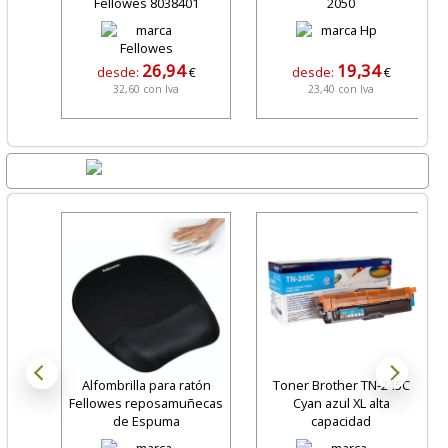
Fellowes 8038401
2050
26,94
19,34
desde:
€
desde:
€
32,60 con Iva
23,40 con Iva
Lo + Nuevo
Alfombrilla para ratón
Toner Brother TN-245C
Fellowes reposamuñecas
Cyan azul XL alta
de Espuma
capacidad