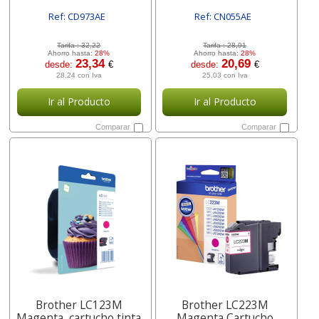
Ref: CD973AE
Ref: CN055AE
[ SURCD973AE ]
[ SURCN055AE ]
Tarifa :
32,22
Tarifa :
28,91
Ahorro hasta:
28%
Ahorro hasta:
28%
23,34
20,69
desde:
€
desde:
€
28,24 con Iva
25,03 con Iva
Ir al Producto
Ir al Producto
Comparar
Comparar
Brother LC123M
Brother LC223M
Magenta, cartucho tinta
Magenta Cartucho