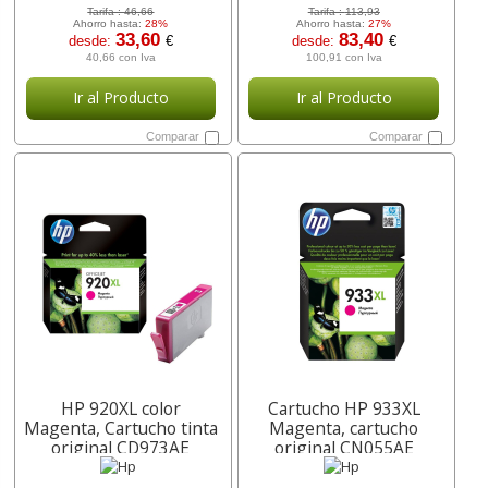
Tarifa :
46,66
Tarifa :
113,93
Ahorro hasta:
28%
Ahorro hasta:
27%
33,60
83,40
desde:
€
desde:
€
40,66 con Iva
100,91 con Iva
Ir al Producto
Ir al Producto
Comparar
Comparar
HP 920XL color
Cartucho HP 933XL
Magenta, Cartucho tinta
Magenta, cartucho
original CD973AE
original CN055AE