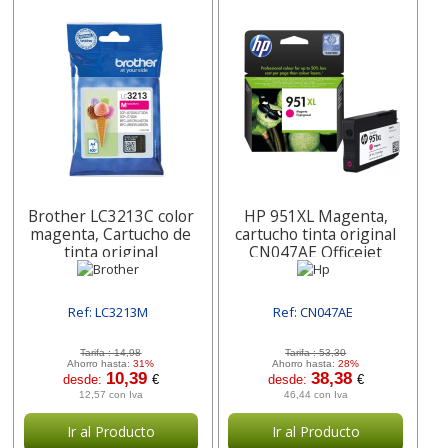
Brother LC3213C color
HP 951XL Magenta,
magenta, Cartucho de
cartucho tinta original
tinta original
CN047AE Officejet
Ref: LC3213M
Ref: CN047AE
[ SURLC3213M ]
[ SURCN047AE ]
Tarifa :
14,98
Tarifa :
53,30
Ahorro hasta:
31%
Ahorro hasta:
28%
10,39
38,38
desde:
€
desde:
€
12,57 con Iva
46,44 con Iva
Ir al Producto
Ir al Producto