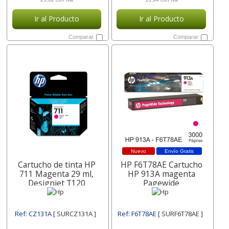
Ir al Producto
Ir al Producto
Comparar
Comparar
Nuevo
Envío Gratis
Cartucho de tinta HP
HP F6T78AE Cartucho
711 Magenta 29 ml,
HP 913A magenta
Designjet T120
Pagewide
Ref: CZ131A
[ SURCZ131A ]
Ref: F6T78AE
[ SURF6T78AE ]