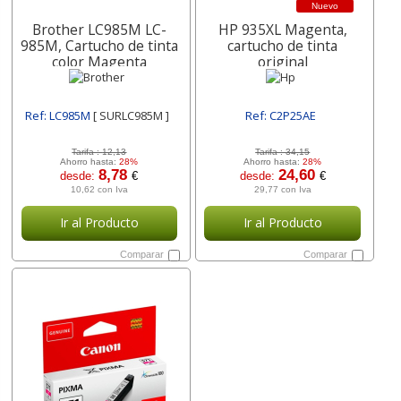
Nuevo
Brother LC985M LC-
HP 935XL Magenta,
985M, Cartucho de tinta
cartucho de tinta
color Magenta
original
Ref: LC985M
[ SURLC985M ]
Ref: C2P25AE
[ SURC2P25AE ]
Tarifa :
12,13
Tarifa :
34,15
Ahorro hasta:
28%
Ahorro hasta:
28%
8,78
24,60
desde:
€
desde:
€
10,62 con Iva
29,77 con Iva
Ir al Producto
Ir al Producto
Comparar
Comparar