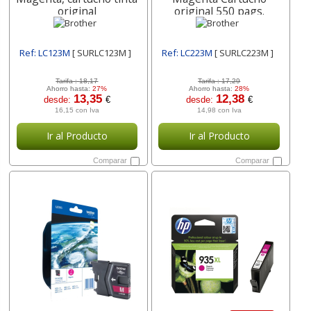
original
original 550 pags.
Ref: LC123M
[ SURLC123M ]
Ref: LC223M
[ SURLC223M ]
Tarifa :
18,17
Tarifa :
17,29
Ahorro hasta:
27%
Ahorro hasta:
28%
13,35
12,38
desde:
€
desde:
€
16,15 con Iva
14,98 con Iva
Ir al Producto
Ir al Producto
Comparar
Comparar