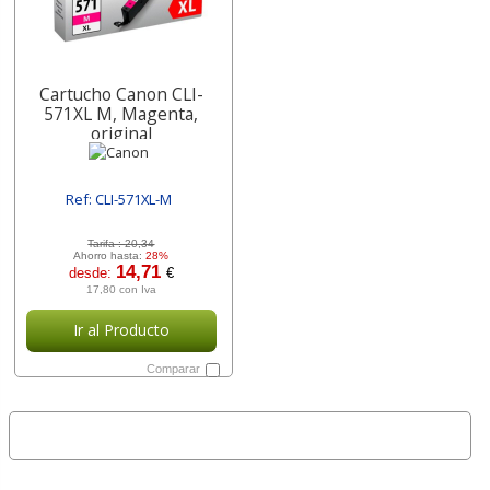
Cartucho Canon CLI-
571XL M, Magenta,
original
Ref: CLI-571XL-M
[ SURCLI-571XL-M ]
Tarifa :
20,34
Ahorro hasta:
28%
14,71
desde:
€
17,80 con Iva
Ir al Producto
Comparar