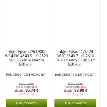
Inkjet Epson 79xl 900p
Inkjet Epson 27xl Wf
Wf 4630 4640 5110 5620
3620 3640 7110 7610
5690 5690 Magenta
7620 Negro 1.100 Pag
C13t79034010
C13t27114012
Ref: 78029
[ C13T79034010 ]
Ref: 78022
[ C13T27114012 ]
Tarifa :
48,26
Tarifa :
45,90
Ahorro hasta:
26%
Ahorro hasta:
26%
35,74
33,99
desde:
€
desde:
€
43,25 con Iva
41,13 con Iva
Ir al Producto
Ir al Producto