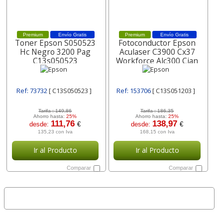
Premium
Envío Gratis
Premium
Envío Gratis
Toner Epson S050523
Fotoconductor Epson
Hc Negro 3200 Pag
Aculaser C3900 Cx37
C13s050523
Workforce Alc300 Cian
30.000 Pag C13s051203
Ref: 73732
[ C13S050523 ]
Ref: 153706
[ C13S051203 ]
Tarifa :
149,86
Tarifa :
186,35
Ahorro hasta:
25%
Ahorro hasta:
25%
111,76
138,97
desde:
€
desde:
€
135,23 con Iva
168,15 con Iva
Ir al Producto
Ir al Producto
Comparar
Comparar