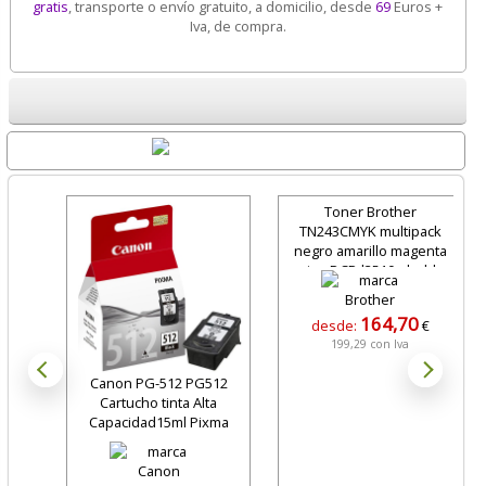
gratis
, transporte o envío gratuito, a domicilio, desde
69
Euros +
Iva, de compra.
Destacados
Toner Brother
TN243CMYK multipack
negro amarillo magenta
cian DCP-l3510cdw hl-
l3270cd
164,70
desde:
€
199,29 con Iva
Canon PG-512 PG512
Cartucho tinta Alta
Capacidad15ml Pixma