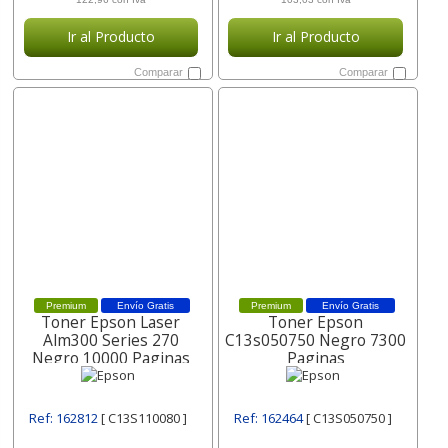
Ir al Producto
Ir al Producto
Comparar
Comparar
Premium
Envío Gratis
Premium
Envío Gratis
Toner Epson Laser
Toner Epson
Alm300 Series 270
C13s050750 Negro 7300
Negro 10000 Paginas
Paginas
C13s110080
Ref: 162812
[ C13S110080 ]
Ref: 162464
[ C13S050750 ]