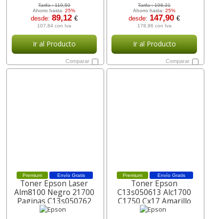
Tarifa :
119,50
Tarifa :
198,31
Ahorro hasta:
25%
Ahorro hasta:
25%
89,12
147,90
desde:
€
desde:
€
107,84 con Iva
178,96 con Iva
Ir al Producto
Ir al Producto
Comparar
Comparar
Premium
Envío Gratis
Premium
Envío Gratis
Toner Epson Laser
Toner Epson
Alm8100 Negro 21700
C13s050613 Alc1700
Paginas C13s050762
C1750 Cx17 Amarillo
1400 Pag C13s050611