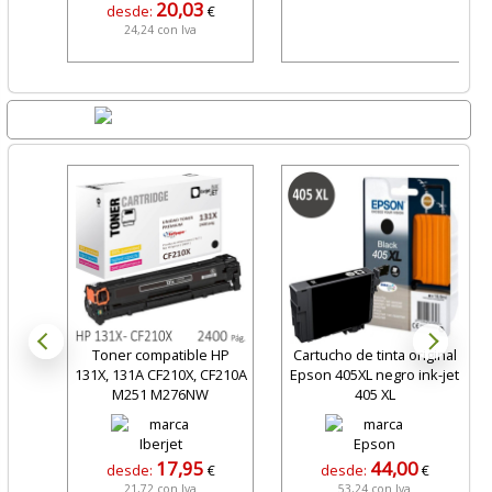
20,03
desde:
€
24,24 con Iva
Lo + Nuevo
Toner compatible HP
Cartucho de tinta original
131X, 131A CF210X, CF210A
Epson 405XL negro ink-jet
M251 M276NW
405 XL
17,95
44,00
desde:
€
desde:
€
21,72 con Iva
53,24 con Iva