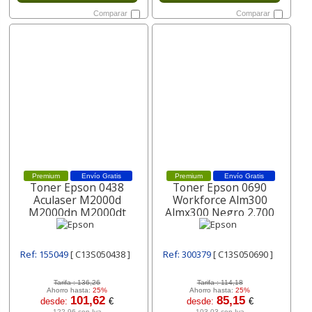
Comparar
Comparar
Premium
Envío Gratis
Premium
Envío Gratis
Toner Epson 0438
Toner Epson 0690
Aculaser M2000d
Workforce Alm300
M2000dn M2000dt
Almx300 Negro 2.700
M2000dtn Negro 3500
Pag C13s050690
Paginas C13s050438
Ref: 155049
[ C13S050438 ]
Ref: 300379
[ C13S050690 ]
Tarifa :
136,26
Tarifa :
114,18
Ahorro hasta:
25%
Ahorro hasta:
25%
101,62
85,15
desde:
€
desde:
€
122,96 con Iva
103,03 con Iva