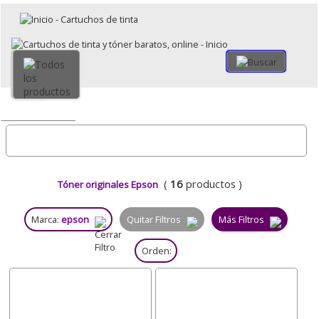
×
Volver
Todo
(
16
productos )
Tóner originales Epson
Marca:
epson
Quitar Filtros
Más Filtros
Orden: