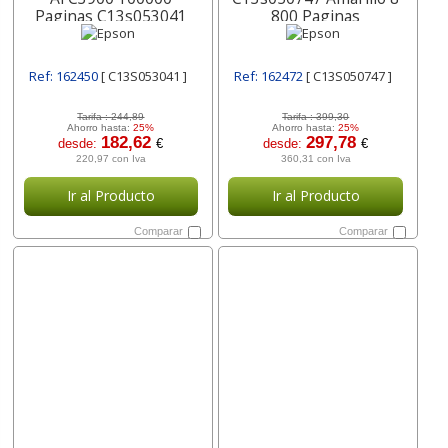
Paginas C13s053041
800 Paginas
Ref: 162450
[ C13S053041 ]
Ref: 162472
[ C13S050747 ]
Tarifa :
244,89
Tarifa :
399,30
Ahorro hasta:
25%
Ahorro hasta:
25%
182,62
297,78
desde:
€
desde:
€
220,97 con Iva
360,31 con Iva
Ir al Producto
Ir al Producto
Comparar
Comparar