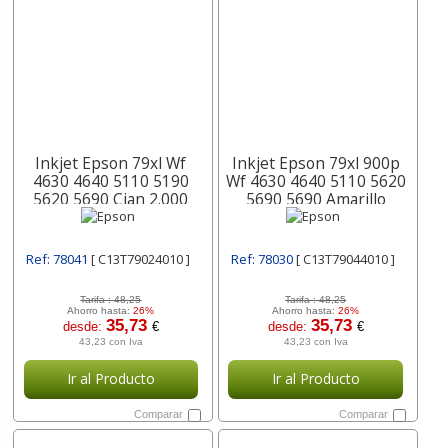
Inkjet Epson 79xl Wf
Inkjet Epson 79xl 900p
4630 4640 5110 5190
Wf 4630 4640 5110 5620
5620 5690 Cian 2.000
5690 5690 Amarillo
C13t79024010
C13t79044010
Ref: 78041
[ C13T79024010 ]
Ref: 78030
[ C13T79044010 ]
Tarifa :
48,25
Tarifa :
48,25
Ahorro hasta:
26%
Ahorro hasta:
26%
35,73
35,73
desde:
€
desde:
€
43,23 con Iva
43,23 con Iva
Ir al Producto
Ir al Producto
Comparar
Comparar