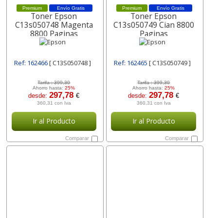
Premium
Envío Gratis
Premium
Envío Gratis
Toner Epson
Toner Epson
C13s050748 Magenta
C13s050749 Cian 8800
8800 Paginas
Paginas
Ref: 162466
[ C13S050748 ]
Ref: 162465
[ C13S050749 ]
Tarifa :
399,30
Tarifa :
399,30
Ahorro hasta:
25%
Ahorro hasta:
25%
297,78
297,78
desde:
€
desde:
€
360,31 con Iva
360,31 con Iva
Ir al Producto
Ir al Producto
Comparar
Comparar