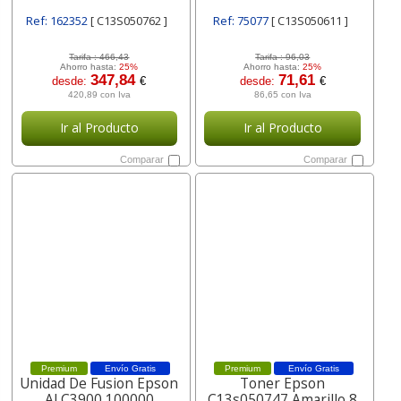
Ref: 162352
[ C13S050762 ]
Ref: 75077
[ C13S050611 ]
Tarifa :
466,43
Tarifa :
96,03
Ahorro hasta:
25%
Ahorro hasta:
25%
347,84
71,61
desde:
€
desde:
€
420,89 con Iva
86,65 con Iva
Ir al Producto
Ir al Producto
Comparar
Comparar
Premium
Envío Gratis
Premium
Envío Gratis
Unidad De Fusion Epson
Toner Epson
Al C3900 100000
C13s050747 Amarillo 8