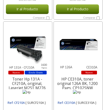
Ir al Producto
Ir al Producto
Comparar
Comparar
Nuevo
Envío Gratis
Nuevo
Toner Hp 131A -
HP CE310A, toner
CF210A, original,
original 126A BK, 1200
Laserjet M251 M276
Pags. CP1025NW
Ref: CF210A
[ SURCF210A ]
Ref: CE310A
[ SURCE310A ]