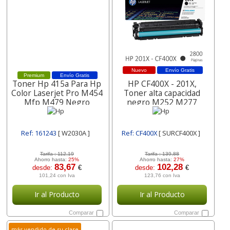
Nuevo
Envío Gratis
Premium
Envío Gratis
Toner Hp 415a Para Hp
HP CF400X - 201X,
Color Laserjet Pro M454
Toner alta capacidad
Mfp M479 Negro
negro M252 M277
W2030a
Ref: 161243
[ W2030A ]
Ref: CF400X
[ SURCF400X ]
Tarifa :
112,19
Tarifa :
139,88
Ahorro hasta:
25%
Ahorro hasta:
27%
83,67
102,28
desde:
€
desde:
€
101,24 con Iva
123,76 con Iva
Ir al Producto
Ir al Producto
Comparar
Comparar
más vendido de su clase