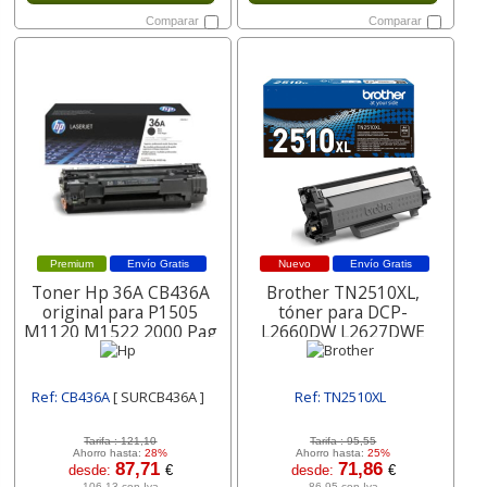
Comparar
Comparar
Premium
Envío Gratis
Nuevo
Envío Gratis
Toner Hp 36A CB436A
Brother TN2510XL,
original para P1505
tóner para DCP-
M1120 M1522 2000 Pag
L2660DW L2627DWE
3000 págs
Ref: CB436A
[ SURCB436A ]
Ref: TN2510XL
[ SURTN2510XL ]
Tarifa :
121,10
Tarifa :
95,55
Ahorro hasta:
28%
Ahorro hasta:
25%
87,71
71,86
desde:
€
desde:
€
106,13 con Iva
86,95 con Iva