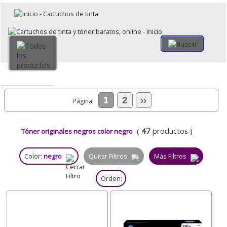
×
Volver
Todo
1
2
››
Página
(
47
productos )
Tóner originales negros color negro
Color:
negro
Quitar Filtros
Más Filtros
Orden: