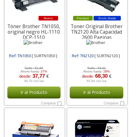
Nuevo
Premium
Envío Gratis
Tóner Brother TN1050,
Toner Original Brother
original negro HL-1110
TN2120 Alta Capacidad
DCP-1510
2600 Paginas
Ref: TN1050
[ SURTN1050 ]
Ref: TN2120
[ SURTN2120 ]
Tarifa :
51,89
Tarifa :
94,41
Ahorro hasta:
27%
Ahorro hasta:
28%
37,77
68,30
desde:
€
desde:
€
45,70 con Iva
82,64 con Iva
Ir al Producto
Ir al Producto
Comparar
Comparar