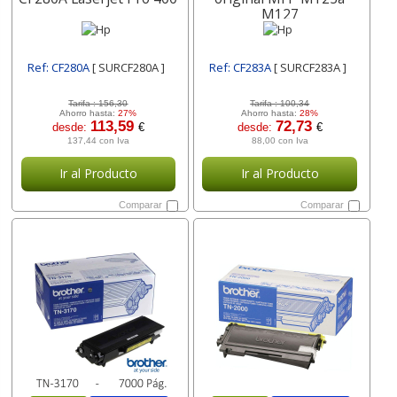
M127
Ref: CF280A
[ SURCF280A ]
Ref: CF283A
[ SURCF283A ]
Tarifa :
156,30
Tarifa :
100,34
Ahorro hasta:
27%
Ahorro hasta:
28%
113,59
72,73
desde:
€
desde:
€
137,44 con Iva
88,00 con Iva
Ir al Producto
Ir al Producto
Comparar
Comparar