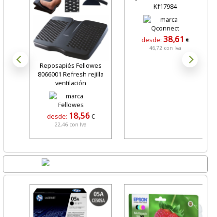
Kf17984
38,61
desde:
€
46,72 con Iva
Reposapiés Fellowes
8066001 Refresh rejilla
ventilación
18,56
desde:
€
22,46 con Iva
Lo + Nuevo