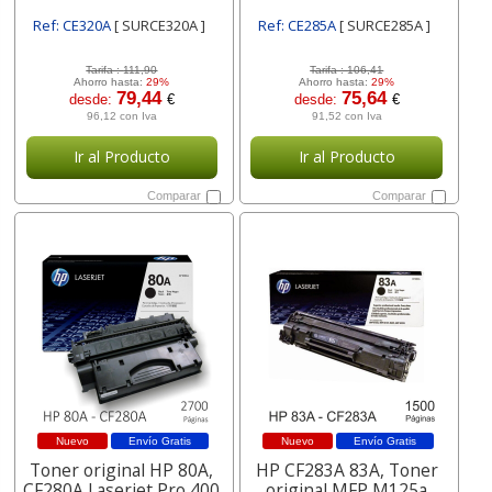
Ref: CE320A
[ SURCE320A ]
Ref: CE285A
[ SURCE285A ]
Tarifa :
111,90
Tarifa :
106,41
Ahorro hasta:
29%
Ahorro hasta:
29%
79,44
75,64
desde:
€
desde:
€
96,12 con Iva
91,52 con Iva
Ir al Producto
Ir al Producto
Comparar
Comparar
Nuevo
Envío Gratis
Nuevo
Envío Gratis
Toner original HP 80A,
HP CF283A 83A, Toner
CF280A Laserjet Pro 400
original MFP M125a