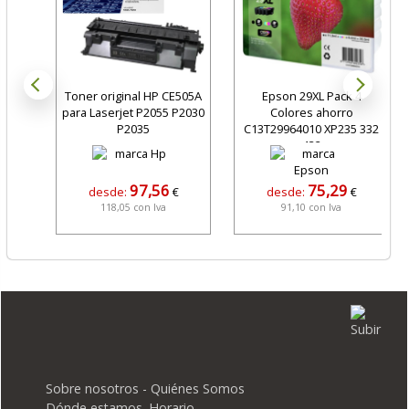
Toner original HP CE505A
Epson 29XL Pack 4
para Laserjet P2055 P2030
Colores ahorro
P2035
C13T29964010 XP235 332
432
97,56
75,29
desde:
€
desde:
€
118,05 con Iva
91,10 con Iva
Sobre nosotros - Quiénes Somos
Dónde estamos. Horario