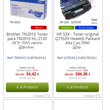
Nuevo
Premium
Envío Gratis
Brother TN2010 Toner
HP 53X - Toner original
para TN2010 HL-2130
Q7553X Hewlett Packard
DCP-7055 negro
Alta Cap.7000
Ref: TN2010
[ SURTN2010 ]
Ref: Q7553X
[ SURQ7553X ]
Tarifa :
47,42
Tarifa :
263,56
Ahorro hasta:
27%
Ahorro hasta:
26%
34,42
194,36
desde:
€
desde:
€
41,65 con Iva
235,18 con Iva
Ir al Producto
Ir al Producto
Comparar
Comparar