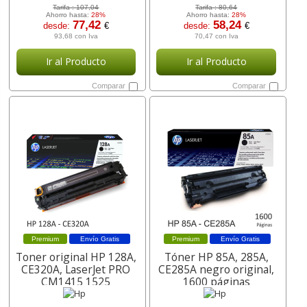
Tarifa :
107,04
Tarifa :
80,64
Ahorro hasta:
28%
Ahorro hasta:
28%
77,42
58,24
desde:
€
desde:
€
93,68 con Iva
70,47 con Iva
Ir al Producto
Ir al Producto
Comparar
Comparar
Premium
Envío Gratis
Premium
Envío Gratis
Toner original HP 128A,
Tóner HP 85A, 285A,
CE320A, LaserJet PRO
CE285A negro original,
CM1415 1525
1600 páginas