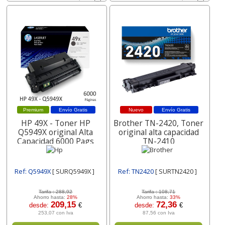
Premium
Envío Gratis
Nuevo
Envío Gratis
HP 49X - Toner HP
Brother TN-2420, Toner
Q5949X original Alta
original alta capacidad
Capacidad 6000 Pags
TN-2410
Ref: Q5949X
[ SURQ5949X ]
Ref: TN2420
[ SURTN2420 ]
Tarifa :
288,92
Tarifa :
108,71
Ahorro hasta:
28%
Ahorro hasta:
33%
209,15
72,36
desde:
€
desde:
€
253,07 con Iva
87,56 con Iva