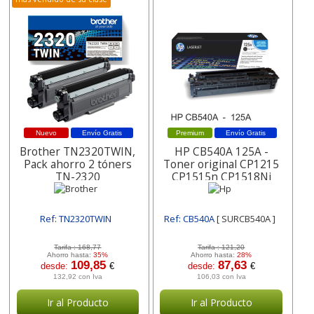
Nuevo
Envío Gratis
Premium
Envío Gratis
Brother TN2320TWIN,
HP CB540A 125A -
Pack ahorro 2 tóners
Toner original CP1215
TN-2320
CP1515n CP1518Ni
Ref: TN2320TWIN
Ref: CB540A
[ SURCB540A ]
[ SURTN2320TWIN ]
Tarifa :
168,77
Tarifa :
121,20
Ahorro hasta:
35%
Ahorro hasta:
28%
109,85
87,63
desde:
€
desde:
€
132,92 con Iva
106,03 con Iva
Ir al Producto
Ir al Producto