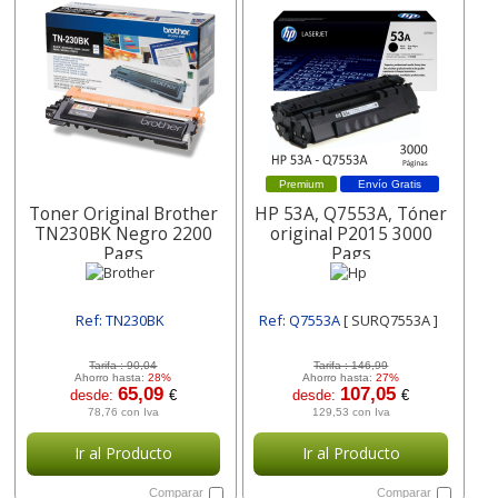
Premium
Envío Gratis
Toner Original Brother
HP 53A, Q7553A, Tóner
TN230BK Negro 2200
original P2015 3000
Pags
Pags
Ref: TN230BK
Ref: Q7553A
[ SURQ7553A ]
[ SURTN230BK ]
Tarifa :
90,04
Tarifa :
146,99
Ahorro hasta:
28%
Ahorro hasta:
27%
65,09
107,05
desde:
€
desde:
€
78,76 con Iva
129,53 con Iva
Ir al Producto
Ir al Producto
Comparar
Comparar