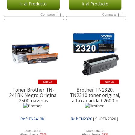
Ir al Producto
Ir al Producto
Comparar
Comparar
Nuevo
Nuevo
Toner Brother TN-
Brother TN2320,
241BK Negro Original
TN2310 tóner original,
2500 páginas
alta capacidad 2600 p
Ref: TN241BK
Ref: TN2320
[ SURTN2320 ]
[ SURTN241BK ]
Tarifa :
87,00
Tarifa :
94,23
Ahorro hasta:
26%
Ahorro hasta:
32%