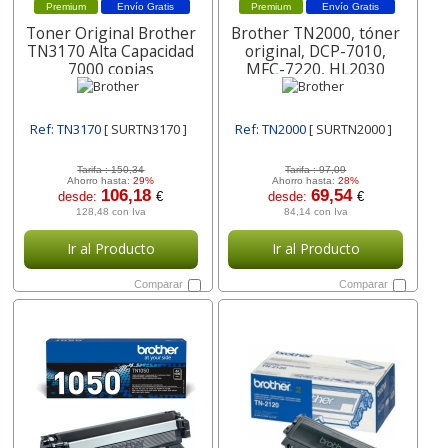
Premium
Envío Gratis
Premium
Envío Gratis
Toner Original Brother
Brother TN2000, tóner
TN3170 Alta Capacidad
original, DCP-7010,
7000 copias
MFC-7220, HL2030
Ref: TN3170
[ SURTN3170 ]
Ref: TN2000
[ SURTN2000 ]
Tarifa :
150,34
Tarifa :
97,09
Ahorro hasta:
29%
Ahorro hasta:
28%
106,18
69,54
desde:
€
desde:
€
128,48 con Iva
84,14 con Iva
Ir al Producto
Ir al Producto
Comparar
Comparar