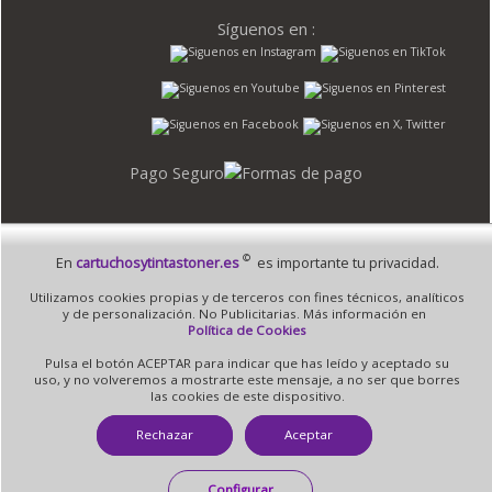
Síguenos en :
Pago Seguro
©
En
cartuchosytintastoner.es
es importante tu privacidad.
© 1995 - 2026 Grupo Selfpaper.
Todos los derechos reservados
Utilizamos cookies propias y de terceros con fines técnicos, analíticos
©cartuchosytintastoner.es, y las webs de ©gruposelfpaper.org están gestionadas, y
y de personalización. No Publicitarias. Más información en
son propiedad de :
Política de Cookies
Suministros de Oficina Self-Paper, S.L. - C.I.F. B97233654, inscrita en el Registro
Pulsa el botón ACEPTAR para indicar que has leído y aceptado su
Mercantil de Valencia ( España ) CEE:
uso, y no volveremos a mostrarte este mensaje, a no ser que borres
las cookies de este dispositivo.
Tomo 7263, Libro 4565, Folio 1, Sección 8, Hoja V-85203.
Rechazar
Aceptar
Móvil / Tablet - Bot mozilla/5.0 (linux; android 14; pixel 8)
Configurar
applewebkit/537.36 (khtml, like gecko) chrome/131.0.0.0 mobile