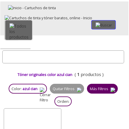
×
Volver
Todo
(
1
productos )
Tóner originales color azul cian
Color:
azul cian
Quitar Filtros
Más Filtros
Orden: