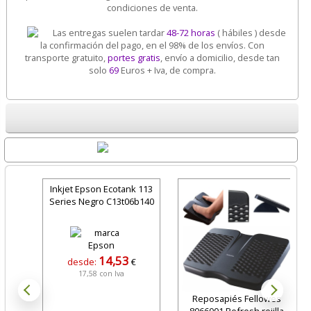
condiciones de venta.
Las entregas suelen tardar
48-72 horas
( hábiles ) desde
la confirmación del pago, en el 98% de los envíos. Con
transporte gratuito,
portes gratis
, envío a domicilio, desde tan
solo
69
Euros + Iva, de compra.
Destacados
Inkjet Epson Ecotank 113
Series Negro C13t06b140
14,53
desde:
€
17,58 con Iva
Reposapiés Fellowes