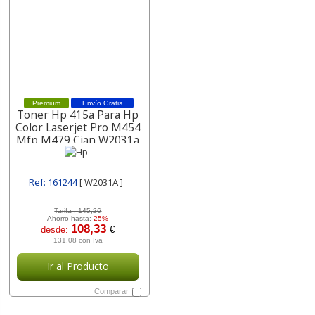
Premium
Envío Gratis
Toner Hp 415a Para Hp
Color Laserjet Pro M454
Mfp M479 Cian W2031a
,
Ref: 161244
[ W2031A ]
Tarifa :
145,26
Ahorro hasta:
25%
108,33
desde:
€
131,08 con Iva
Ir al Producto
Comparar