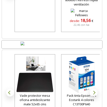
8066001 Refresh rejilla
ventilación
18,56
desde:
€
22,46 con Iva
Lo + Nuevo
Vade protector mesa
Pack tinta Epson 104
oficina antideslizante
Ecotank 4 colores
mate 52x65 cms
C13T00P640