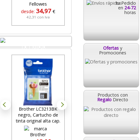
tu Pedido
en
24-72
34,97
43,03
desde:
€
desde:
€
horas
42,31 con Iva
52,07 con Iva
Lo + Nuevo
Ofertas
y
Promociones
Toner Compatible
Qconnect Brother
Tn910k Hll9310 Negro
9000 Paginas Kf11226
58,59
desde:
€
Productos con
70,89 con Iva
Regalo
Directo
Brother LC3213BK
negro, Cartucho de
T
tinta original alta cap.