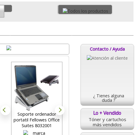
Ratones y teclados
Ergonomía
Destacados
Contacto / Ayuda
¿ Tienes alguna
duda ?
Lo + Vendido
Soporte ordenador
Pack Ahorro Cartuchos
Tóner y cartuchos
portatil Fellowes Office
HP 301Negro + Tricolor
más vendidos
Suites 8032001