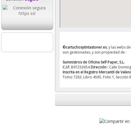
©cartuchosytintastoner.es
, y las webs d
son gestionadas, y son propiedad de :
Suministros de Oficina Self-Paper, S.L.
C.I.F.
B97233654
Dirección :
Calle Doming
Inscrita en el Registro Mercantil de Valen
Tomo 7263, Libro 4565, Folio 1, Sección 8,