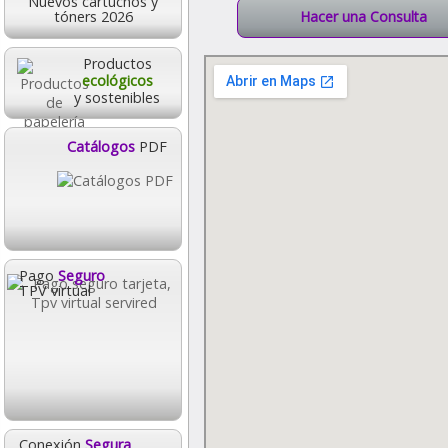
Nuevos cartuchos y
tóners 2026
Hacer una Consulta
Productos
ecológicos
y sostenibles
Catálogos
PDF
Pago
Seguro
TPV virtual
Conexión
Segura