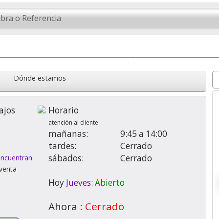
les
Cartuchos Compatibles
Tóner compatibles
Dónde estamos
ajos
Horario
atención al cliente
mañanas:
9:45 a 14:00
tardes:
Cerrado
sábados:
Cerrado
encuentran
 venta
Hoy
Jueves:
Abierto
Ahora :
Cerrado