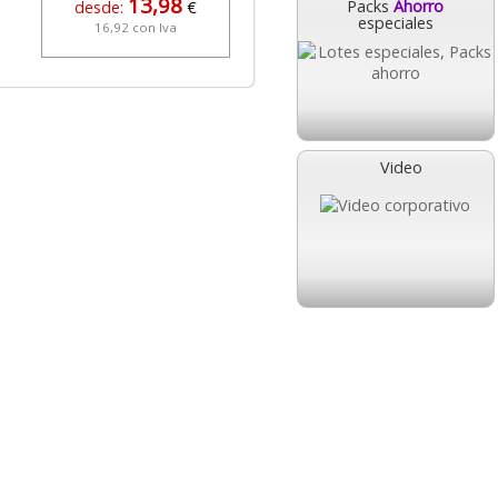
13,98
Packs
Ahorro
desde:
€
especiales
16,92 con Iva
Video