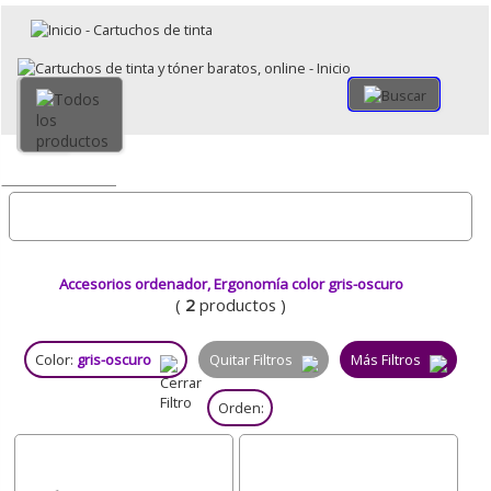
×
Volver
Todo
Accesorios ordenador, Ergonomía color gris-oscuro
(
2
productos )
Color:
gris-oscuro
Quitar Filtros
Más Filtros
Orden: