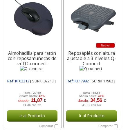
Nuevo
Almohadilla para ratón
Reposapiés con altura
con reposamuñecas de
ajustable a 3 niveles Q-
gel Q-connect
Connect
Ref: KF02213
[ SURKF02213 ]
Ref: KF17982
[ SURKF17982 ]
Tarifa :
20,50
Tarifa :
58,65
Ahorro hasta:
42%
Ahorro hasta:
41%
11,87
34,56
desde:
€
desde:
€
14,36 con Iva
41,82 con Iva
Ir al Producto
Ir al Producto
Comparar
Comparar