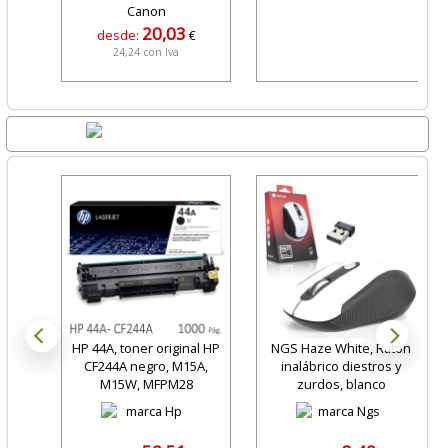
20,03
desde:
€
24,24 con Iva
Lo + Nuevo
HP 44A, toner original HP
NGS Haze White, Ratón
CF244A negro, M15A,
inalábrico diestros y
M15W, MFPM28
zurdos, blanco