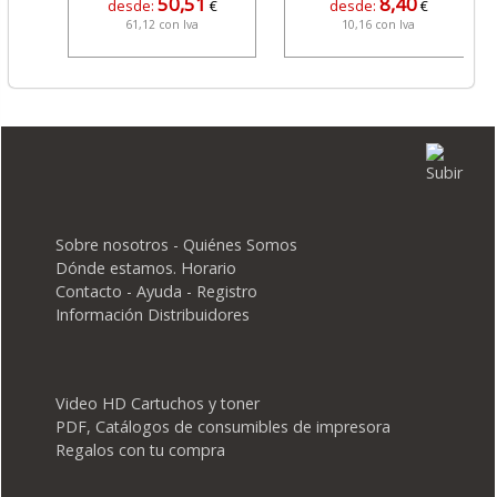
50,51
8,40
desde:
€
desde:
€
61,12 con Iva
10,16 con Iva
Sobre nosotros - Quiénes Somos
Dónde estamos. Horario
Contacto - Ayuda - Registro
Información Distribuidores
Video HD Cartuchos y toner
PDF, Catálogos de consumibles de impresora
Regalos con tu compra