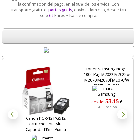
la confirmación del pago, en el 98% de los envíos. Con
transporte gratuito,
portes gratis
, envío a domicilio, desde tan
solo
69
Euros + Iva, de compra.
Destacados
Toner Samsung Negro
1000 Pag M2022 M2022w
M2070 M2070f M2070fw
M2070w Su810a
53,15
desde:
€
64,31 con Iva
Canon PG-512 PG512
Cartucho tinta Alta
Capacidad15ml Pixma